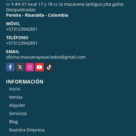
cr 9 #9-37 local 17 y 18 cc la macarena (antiguo jota gallo)
Dosquebradas
Pereira - Risaralda - Colombia
MÓVIL
+573123942851
TELÉFONO
+573123942851
EMAIL
oficina.mazuerayasociados@gmail.com
Facebook
X
Instagram
YouTube
TikTok
INFORMACIÓN
Inicio
Ventas
Alquiler
Servicios
Blog
Nuestra Empresa