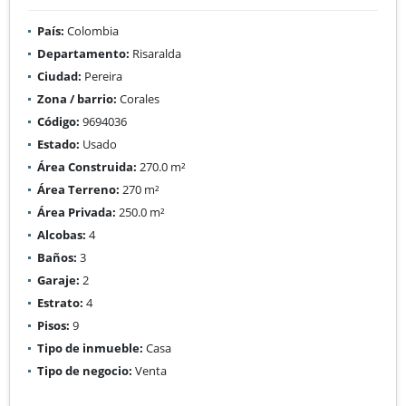
País:
Colombia
Departamento:
Risaralda
Ciudad:
Pereira
Zona / barrio:
Corales
Código:
9694036
Estado:
Usado
Área Construida:
270.0 m²
Área Terreno:
270 m²
Área Privada:
250.0 m²
Alcobas:
4
Baños:
3
Garaje:
2
Estrato:
4
Pisos:
9
Tipo de inmueble:
Casa
Tipo de negocio:
Venta