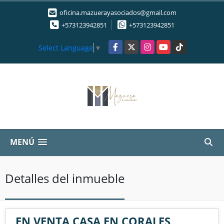
oficina.mazuerayasociados@gmail.com
+573123942851
+573123942851
Facebook
X
Instagram
YouTube
TikTok
Select Language
▼
MENÚ
Detalles del inmueble
EN VENTA CASA EN CORALES