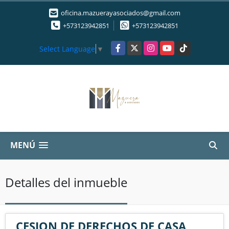
oficina.mazuerayasociados@gmail.com
+573123942851
+573123942851
Facebook
X
Instagram
YouTube
TikTok
Select Language
▼
MENÚ
Detalles del inmueble
CESION DE DERECHOS DE CASA