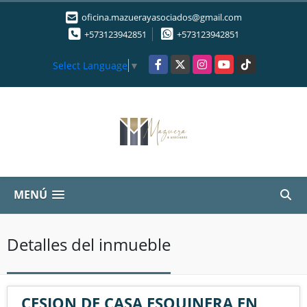
oficina.mazuerayasociados@gmail.com
+573123942851
+573123942851
Facebook
X
Instagram
YouTube
TikTok
Select Language
▼
MENÚ
Detalles del inmueble
CESION DE CASA ESQUINERA EN