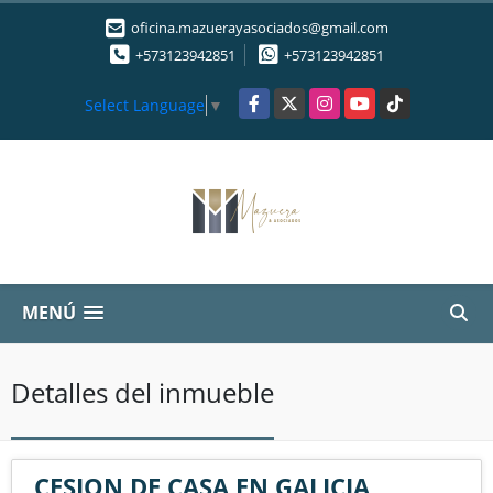
oficina.mazuerayasociados@gmail.com
+573123942851
+573123942851
Facebook
X
Instagram
YouTube
TikTok
Select Language
▼
MENÚ
Detalles del inmueble
CESION DE CASA EN GALICIA