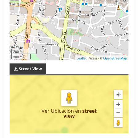
200 m
500 ft
Leaflet
| Wasi - ©
OpenStreetMap
Street View
Ver Ubicación
en
street
view