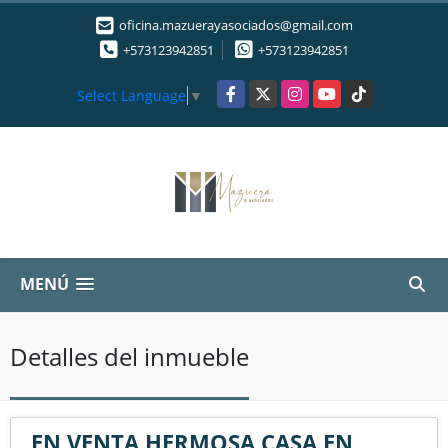
oficina.mazuerayasociados@gmail.com
+573123942851
+573123942851
Facebook
X
Instagram
YouTube
TikTok
Select Language
▼
MENÚ
Detalles del inmueble
EN VENTA HERMOSA CASA EN