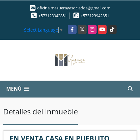
oficina.mazuerayasociados@gmail.com
+573123942851
+573123942851
Facebook
X
Instagram
YouTube
TikTok
Select Language
▼
MENÚ
Detalles del inmueble
EN VENTA CASA EN PUEBLITO