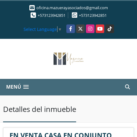
oficina.mazuerayasociados@gmail.com
+573123942851
+573123942851
Facebook
X
Instagram
YouTube
TikTok
Select Language
▼
MENÚ
Detalles del inmueble
EN VENTA CASA EN CONJUNTO