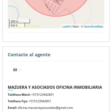
200 m
500 ft
Leaflet
| Wasi - ©
OpenStreetMap
Contacte al agente
MAZUERA Y ASOCIADOS OFICINA INMOBILIARIA
Teléfono Móvil:
+573123942851
Teléfono Fijo:
+573123942851
Email:
oficina.mazuerayasociados@gmail.com