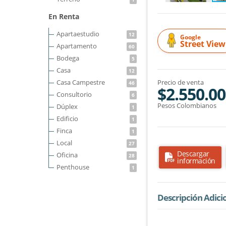
En Renta
Apartaestudio
12
Google
Street View
Apartamento
60
Bodega
5
Casa
12
Casa Campestre
Precio de venta
46
$2.550.00
Consultorio
6
Pesos Colombianos
Dúplex
1
Edificio
1
Finca
1
Local
27
Descargar
Oficina
28
información
Penthouse
1
Descripción Adici