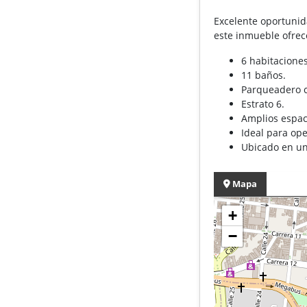
Excelente oportunid
este inmueble ofrece
6 habitacione
11 baños.
Parqueadero c
Estrato 6.
Amplios espaci
Ideal para ope
Ubicado en una
Mapa
+
−