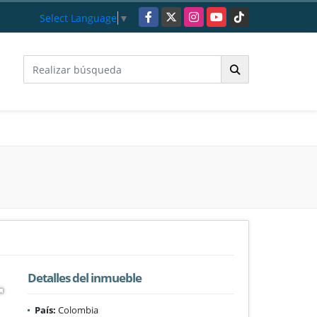
Facebook
X
Instagram
YouTube
TikTok
Select Language
▼
Detalles del inmueble
País:
Colombia