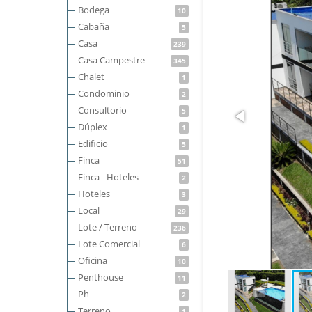
Bodega
10
Cabaña
5
Casa
239
Casa Campestre
345
Chalet
1
Condominio
2
Consultorio
5
Dúplex
1
Edificio
5
Finca
51
Finca - Hoteles
2
Hoteles
3
Local
29
Lote / Terreno
236
Lote Comercial
6
Oficina
10
Penthouse
11
Ph
2
Terreno
1