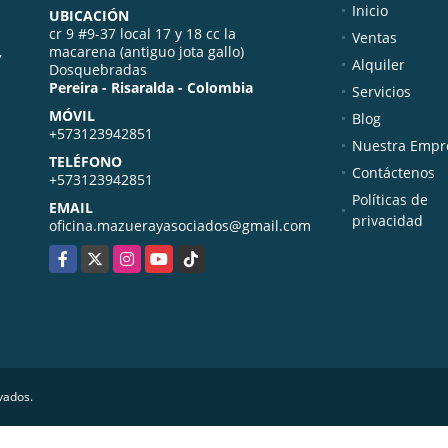
Inicio
UBICACIÓN
cr 9 #9-37 local 17 y 18 cc la
Ventas
,
macarena (antiguo jota gallo)
Alquiler
Dosquebradas
Pereira - Risaralda - Colombia
Servicios
MÓVIL
Blog
+573123942851
Nuestra Empr
TELÉFONO
Contáctenos
+573123942851
Políticas de
EMAIL
privacidad
oficina.mazuerayasociados@gmail.com
Facebook
X
Instagram
YouTube
TikTok
vados.