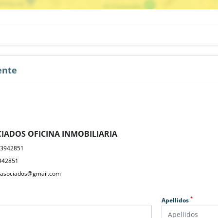
ente
IADOS OFICINA INMOBILIARIA
23942851
942851
yasociados@gmail.com
*
Apellidos