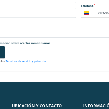
*
Teléfono
▼
rmación sobre ofertas inmobiliarias
o
s los
Términos de servicio y privacidad
UBICACIÓN Y CONTACTO
INFORMACI