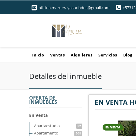
oficina.mazuerayasociados@gmail.com
+57312
Inicio
Ventas
Alquileres
Servicios
Blog
Detalles del inmueble
OFERTA DE
EN VENTA H
INMUEBLES
En Venta
Apartaestudio
52
EN VENTA
Apartamento
508