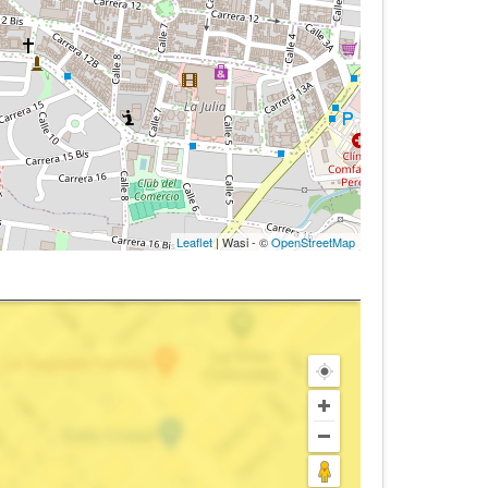
Leaflet
| Wasi - ©
OpenStreetMap