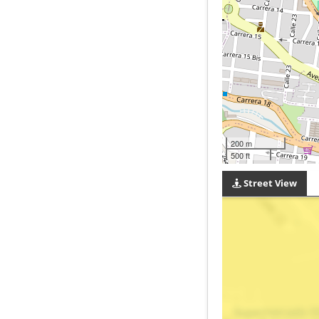
200 m
500 ft
Street View