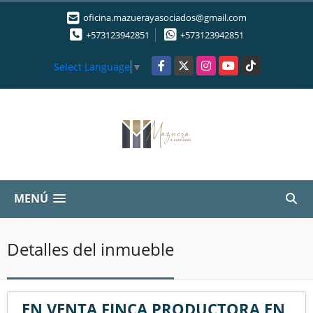
oficina.mazuerayasociados@gmail.com
+573123942851
+573123942851
Facebook
X
Instagram
YouTube
TikTok
Select Language
▼
MENÚ
Detalles del inmueble
EN VENTA FINCA PRODUCTORA EN