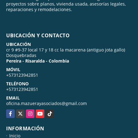
proyectos sobre planos, vivienda usada, asesorías legales,
reparaciones y remodelaciones.
UBICACIÓN Y CONTACTO
UBICACIÓN
cr 9 #9-37 local 17 y 18 cc la macarena (antiguo jota gallo)
Dosquebradas
Pereira - Risaralda - Colombia
MÓVIL
+573123942851
TELÉFONO
+573123942851
EMAIL
oficina.mazuerayasociados@gmail.com
Facebook
X
Instagram
YouTube
TikTok
INFORMACIÓN
Inicio