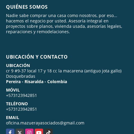
QUIÉNES SOMOS
Nadie sabe comprar una casa como nosotros, por eso...
hacemos el negocio por usted. Asesoría integral en
proyectos sobre planos, vivienda usada, asesorías legales,
reparaciones y remodelaciones.
UBICACIÓN Y CONTACTO
UBICACIÓN
cr 9 #9-37 local 17 y 18 cc la macarena (antiguo jota gallo)
Dosquebradas
Pereira - Risaralda - Colombia
MÓVIL
+573123942851
TELÉFONO
+573123942851
EMAIL
oficina.mazuerayasociados@gmail.com
Facebook
X
Instagram
YouTube
TikTok