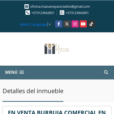
oficina.mazuerayasociados@gmail.com
+573123942851
+573123942851
Facebook
X
Instagram
YouTube
TikTok
Select Language
▼
MENÚ
Detalles del inmueble
EN VENTA BURBUJA COMERCIAL EN