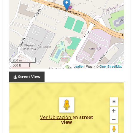
200 m
500 ft
Leaflet
| Wasi - ©
OpenStreetMap
Street View
Ver Ubicación
en
street
view