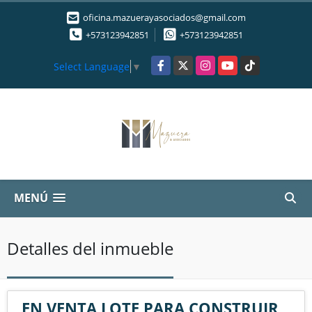
oficina.mazuerayasociados@gmail.com
+573123942851
+573123942851
Facebook
X
Instagram
YouTube
TikTok
Select Language
▼
MENÚ
Detalles del inmueble
EN VENTA LOTE PARA CONSTRUIR