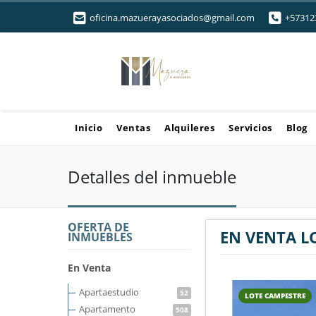
oficina.mazuerayasociados@gmail.com
+57312
Inicio
Ventas
Alquileres
Servicios
Blog
Detalles del inmueble
OFERTA DE
EN VENTA L
INMUEBLES
En Venta
Apartaestudio
52
LOTE CAMPESTRE
Apartamento
508