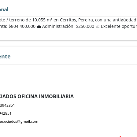
onal
ote / terreno de 10.055 m² en Cerritos, Pereira, con una antigüeda
nta: $804.400.000 💼 Administración: $250.000 📈 Excelente oportun
ente
IADOS OFICINA INMOBILIARIA
23942851
942851
yasociados@gmail.com
*