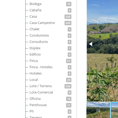
Bodega
10
Cabaña
5
Casa
239
Casa Campestre
345
Chalet
1
Condominio
2
Consultorio
5
Dúplex
1
Edificio
5
Finca
51
Finca - Hoteles
2
Hoteles
3
Local
29
Lote / Terreno
236
Lote Comercial
6
Oficina
10
Penthouse
11
Ph
2
Terreno
1