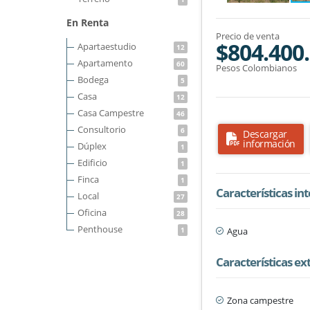
En Renta
Precio de venta
$804.400
Apartaestudio
12
Apartamento
60
Pesos Colombianos
Bodega
5
Casa
12
Casa Campestre
46
Consultorio
6
Descargar
información
Dúplex
1
Edificio
1
Finca
1
Características in
Local
27
Oficina
28
Penthouse
Agua
1
Características ex
Zona campestre