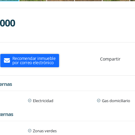
.000
Recomendar inmueble
Compartir
por correo electrónico
ternas
Electricidad
Gas domiciliario
ternas
Zonas verdes