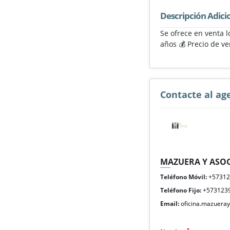
Descripción Adici
Se ofrece en venta l
años 💰 Precio de ve
Contacte al ag
MAZUERA Y ASOC
Teléfono Móvil:
+5731
Teléfono Fijo:
+573123
Email:
oficina.mazuera
*