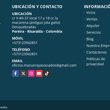
UBICACIÓN Y CONTACTO
INFORMACI
Inicio
UBICACIÓN
cr 9 #9-37 local 17 y 18 cc la
Ventas
,
macarena (antiguo jota gallo)
Alquiler
Dosquebradas
Pereira - Risaralda - Colombia
Servicios
MÓVIL
Blog
+573123942851
Nuestra Empr
TELÉFONO
Contáctenos
+573123942851
Políticas de
EMAIL
privacidad
oficina.mazuerayasociados@gmail.com
Facebook
X
Instagram
YouTube
TikTok
vados.