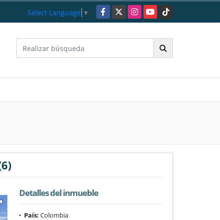
Facebook
X
Instagram
YouTube
TikTok
Select Language
▼
6)
Detalles del inmueble
País:
Colombia