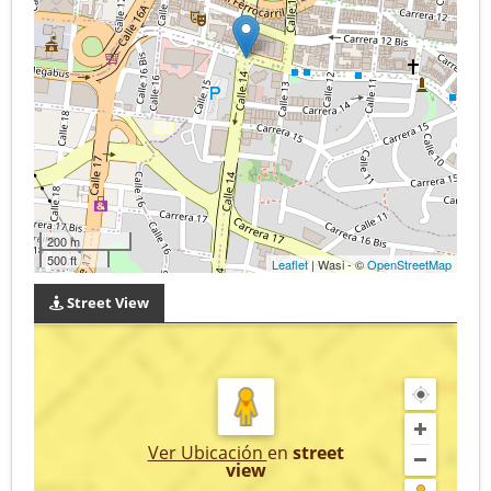
200 m
500 ft
Leaflet
| Wasi - ©
OpenStreetMap
Street View
Ver Ubicación
en
street
view