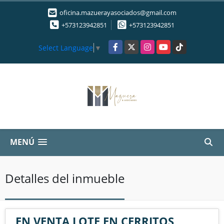
oficina.mazuerayasociados@gmail.com
+573123942851
+573123942851
Facebook
X
Instagram
YouTube
TikTok
Select Language
▼
MENÚ
Detalles del inmueble
EN VENTA LOTE EN CERRITOS