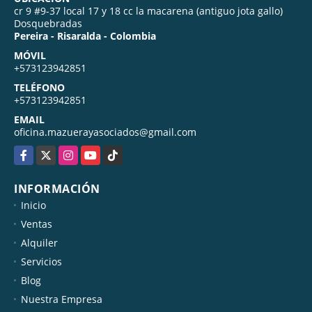
cr 9 #9-37 local 17 y 18 cc la macarena (antiguo jota gallo)
Dosquebradas
Pereira - Risaralda - Colombia
MÓVIL
+573123942851
TELÉFONO
+573123942851
EMAIL
oficina.mazuerayasociados@gmail.com
Facebook
X
Instagram
YouTube
TikTok
INFORMACIÓN
Inicio
Ventas
Alquiler
Servicios
Blog
Nuestra Empresa