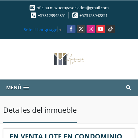
oficina.mazuerayasociados@gmail.com
+573123942851
+573123942851
Facebook
X
Instagram
YouTube
TikTok
Select Language
▼
MENÚ
Detalles del inmueble
EN VENTA LOTE EN CONDOMINIO