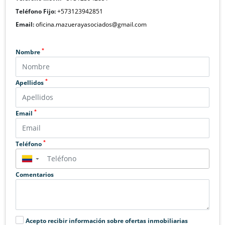
Teléfono Fijo:
+573123942851
Email:
oficina.mazuerayasociados@gmail.com
*
Nombre
*
Apellidos
*
Email
*
Teléfono
▼
Comentarios
Acepto recibir información sobre ofertas inmobiliarias