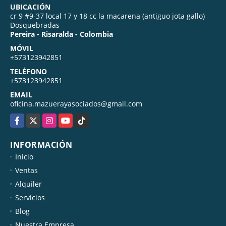
UBICACIÓN
cr 9 #9-37 local 17 y 18 cc la macarena (antiguo jota gallo)
Dosquebradas
Pereira - Risaralda - Colombia
MÓVIL
+573123942851
TELÉFONO
+573123942851
EMAIL
oficina.mazuerayasociados@gmail.com
Facebook
X
Instagram
YouTube
TikTok
INFORMACIÓN
Inicio
Ventas
Alquiler
Servicios
Blog
Nuestra Empresa