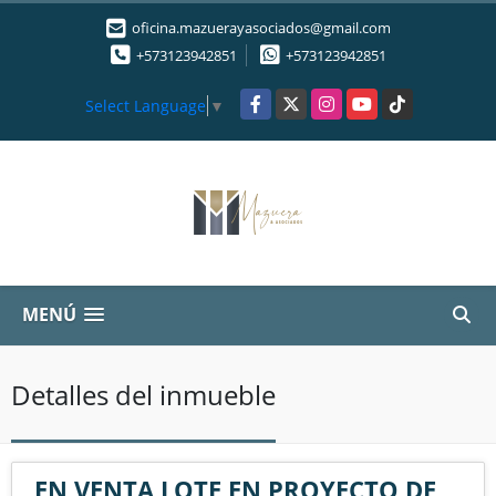
oficina.mazuerayasociados@gmail.com
+573123942851
+573123942851
Facebook
X
Instagram
YouTube
TikTok
Select Language
▼
MENÚ
Detalles del inmueble
EN VENTA LOTE EN PROYECTO DE