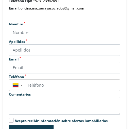
Teléfono Fijo:
+573123942851
Email:
oficina.mazuerayasociados@gmail.com
*
Nombre
*
Apellidos
*
Email
*
Teléfono
▼
Comentarios
Acepto recibir información sobre ofertas inmobiliarias