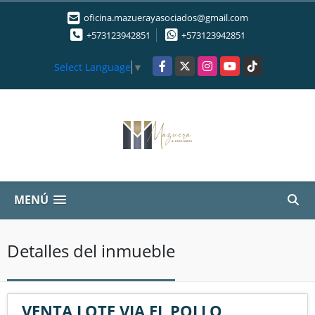
oficina.mazuerayasociados@gmail.com
+573123942851
+573123942851
Facebook
X
Instagram
YouTube
TikTok
Select Language
▼
MENÚ
Detalles del inmueble
VENTA LOTE VIA EL POLLO