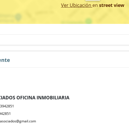
Ver Ubicación
en
street view
ente
IADOS OFICINA INMOBILIARIA
23942851
942851
yasociados@gmail.com