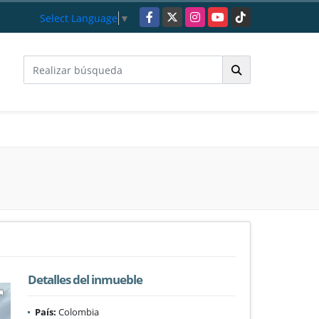
Facebook
X
Instagram
YouTube
TikTok
Select Language
▼
Detalles del inmueble
País:
Colombia