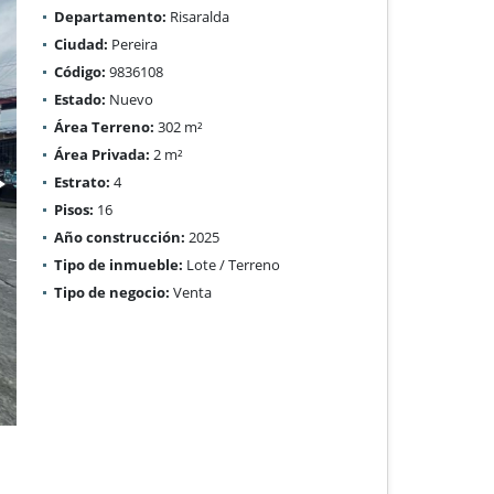
Departamento:
Risaralda
Ciudad:
Pereira
Código:
9836108
Estado:
Nuevo
Área Terreno:
302 m²
Área Privada:
2 m²
Estrato:
4
Pisos:
16
Año construcción:
2025
Tipo de inmueble:
Lote / Terreno
Tipo de negocio:
Venta