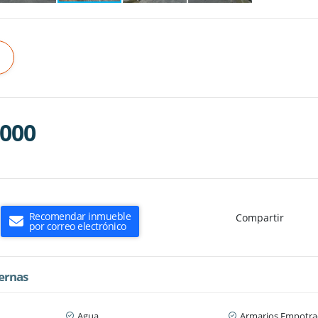
.000
Recomendar inmueble
Compartir
por correo electrónico
ternas
Agua
Armarios Empotra