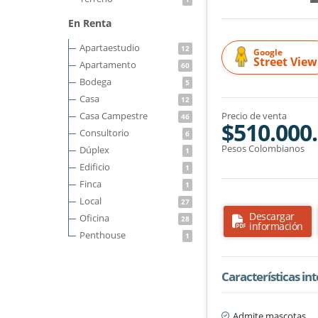
En Renta
Apartaestudio
12
Google
Street View
Apartamento
60
Bodega
5
Casa
12
Casa Campestre
Precio de venta
46
$510.000
Consultorio
6
Pesos Colombianos
Dúplex
1
Edificio
1
Finca
1
Local
27
Descargar
Oficina
28
información
Penthouse
1
Características in
Admite mascotas