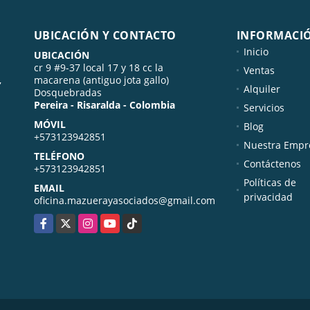
UBICACIÓN Y CONTACTO
INFORMACI
Inicio
UBICACIÓN
cr 9 #9-37 local 17 y 18 cc la
Ventas
,
macarena (antiguo jota gallo)
Alquiler
Dosquebradas
Pereira - Risaralda - Colombia
Servicios
MÓVIL
Blog
+573123942851
Nuestra Empr
TELÉFONO
Contáctenos
+573123942851
Políticas de
EMAIL
privacidad
oficina.mazuerayasociados@gmail.com
Facebook
X
Instagram
YouTube
TikTok