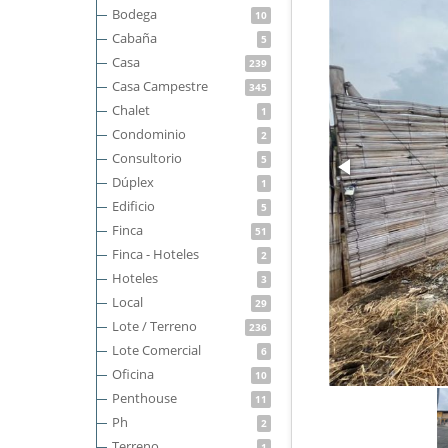
Bodega
10
Cabaña
5
Casa
239
Casa Campestre
345
Chalet
1
Condominio
2
Consultorio
5
Dúplex
1
Edificio
5
Finca
51
Finca - Hoteles
2
Hoteles
3
Local
29
Lote / Terreno
236
Lote Comercial
6
Oficina
10
Penthouse
11
Ph
2
Terreno
1