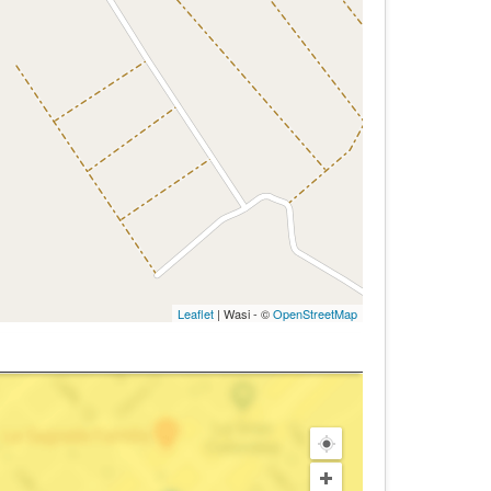
Leaflet
| Wasi - ©
OpenStreetMap