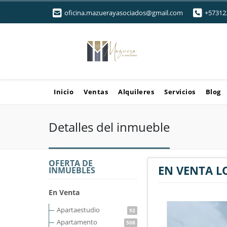
oficina.mazuerayasociados@gmail.com
+57312
Inicio
Ventas
Alquileres
Servicios
Blog
Detalles del inmueble
OFERTA DE
EN VENTA L
INMUEBLES
En Venta
Apartaestudio
52
Apartamento
508