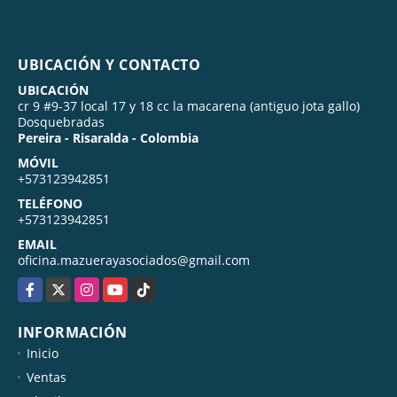
UBICACIÓN Y CONTACTO
UBICACIÓN
cr 9 #9-37 local 17 y 18 cc la macarena (antiguo jota gallo)
Dosquebradas
Pereira - Risaralda - Colombia
MÓVIL
+573123942851
TELÉFONO
+573123942851
EMAIL
oficina.mazuerayasociados@gmail.com
Facebook
X
Instagram
YouTube
TikTok
INFORMACIÓN
Inicio
Ventas