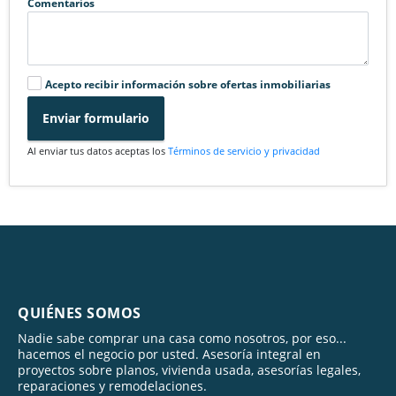
Comentarios
Acepto recibir información sobre ofertas inmobiliarias
Enviar formulario
Al enviar tus datos aceptas los
Términos de servicio y privacidad
QUIÉNES SOMOS
Nadie sabe comprar una casa como nosotros, por eso...
hacemos el negocio por usted. Asesoría integral en
proyectos sobre planos, vivienda usada, asesorías legales,
reparaciones y remodelaciones.