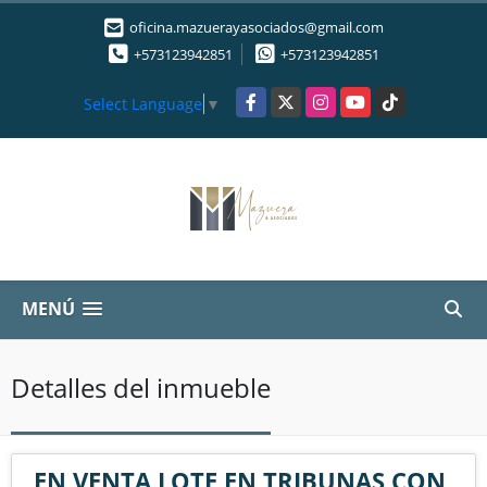
oficina.mazuerayasociados@gmail.com
+573123942851
+573123942851
Facebook
X
Instagram
YouTube
TikTok
Select Language
▼
MENÚ
Detalles del inmueble
EN VENTA LOTE EN TRIBUNAS CON