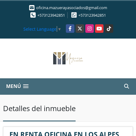
oficina.mazuerayasociados@gmail.com
+573123942851
+573123942851
Facebook
X
Instagram
YouTube
TikTok
Select Language
▼
MENÚ
Detalles del inmueble
EN RENTA OFICINA EN LOS ALPES