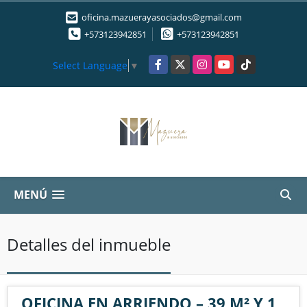
oficina.mazuerayasociados@gmail.com
+573123942851
+573123942851
Facebook
X
Instagram
YouTube
TikTok
Select Language
▼
MENÚ
Detalles del inmueble
OFICINA EN ARRIENDO – 39 M² Y 1