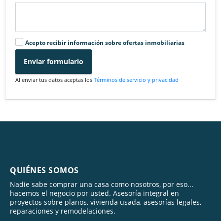
Acepto recibir información sobre ofertas inmobiliarias
Enviar formulario
Al enviar tus datos aceptas los
Términos de servicio y privacidad
QUIÉNES SOMOS
Nadie sabe comprar una casa como nosotros, por eso...
hacemos el negocio por usted. Asesoría integral en
proyectos sobre planos, vivienda usada, asesorías legales,
reparaciones y remodelaciones.