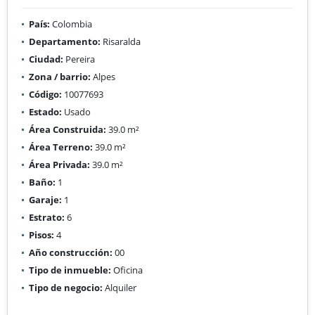
País:
Colombia
Departamento:
Risaralda
Ciudad:
Pereira
Zona / barrio:
Alpes
Código:
10077693
Estado:
Usado
Área Construida:
39.0 m²
Área Terreno:
39.0 m²
Área Privada:
39.0 m²
Baño:
1
Garaje:
1
Estrato:
6
Pisos:
4
Año construcción:
00
Tipo de inmueble:
Oficina
Tipo de negocio:
Alquiler