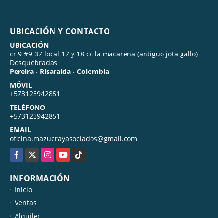
UBICACIÓN Y CONTACTO
UBICACIÓN
cr 9 #9-37 local 17 y 18 cc la macarena (antiguo jota gallo)
Dosquebradas
Pereira - Risaralda - Colombia
MÓVIL
+573123942851
TELÉFONO
+573123942851
EMAIL
oficina.mazuerayasociados@gmail.com
Facebook
X
Instagram
YouTube
TikTok
INFORMACIÓN
Inicio
Ventas
Alquiler