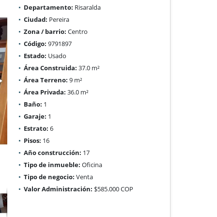
Departamento:
Risaralda
Ciudad:
Pereira
Zona / barrio:
Centro
Código:
9791897
Estado:
Usado
Área Construida:
37.0 m²
Área Terreno:
9 m²
Área Privada:
36.0 m²
Baño:
1
Garaje:
1
Estrato:
6
Pisos:
16
Año construcción:
17
Tipo de inmueble:
Oficina
Tipo de negocio:
Venta
Valor Administración:
$585.000 COP