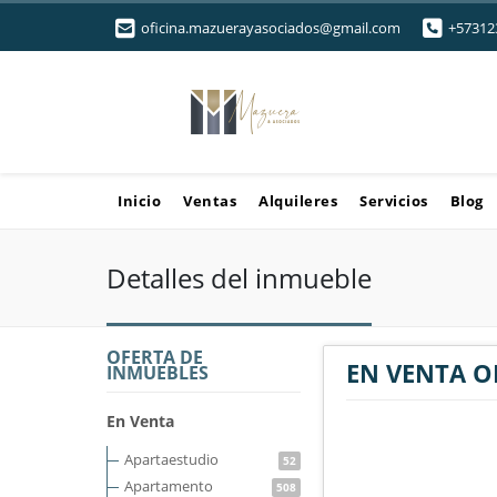
oficina.mazuerayasociados@gmail.com
+57312
Inicio
Ventas
Alquileres
Servicios
Blog
Detalles del inmueble
OFERTA DE
EN VENTA O
INMUEBLES
En Venta
Apartaestudio
52
Apartamento
508