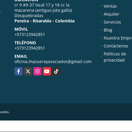
cr 9 #9-37 local 17 y 18 cc la
Ventas
,
macarena (antiguo jota gallo)
Alquiler
Dosquebradas
Pereira - Risaralda - Colombia
Servicios
MÓVIL
Blog
+573123942851
Nuestra Empr
TELÉFONO
Contáctenos
+573123942851
Políticas de
EMAIL
privacidad
oficina.mazuerayasociados@gmail.com
Facebook
X
Instagram
YouTube
TikTok
vados.