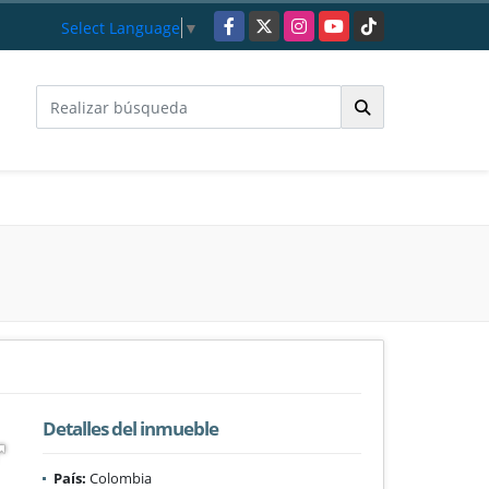
Facebook
X
Instagram
YouTube
TikTok
Select Language
▼
Detalles del inmueble
País:
Colombia