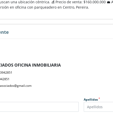
uscan una ubicación céntrica. 💰 Precio de venta: $160.000.000 💼 
rsión en oficina con parqueadero en Centro, Pereira.
ente
IADOS OFICINA INMOBILIARIA
23942851
942851
yasociados@gmail.com
*
Apellidos