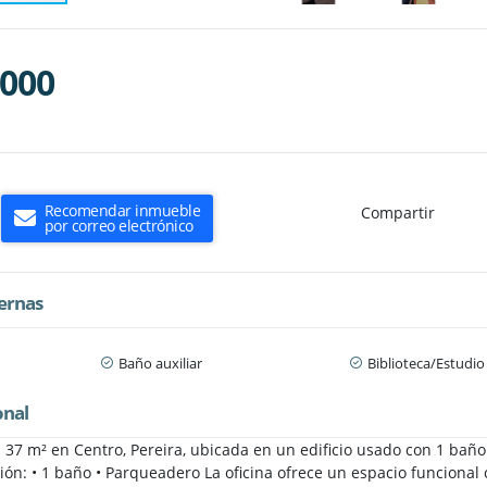
.000
Recomendar inmueble
Compartir
por correo electrónico
ternas
Baño auxiliar
Biblioteca/Estudio
onal
n 37 m² en Centro, Pereira, ubicada en un edificio usado con 1 bañ
ción: • 1 baño • Parqueadero La oficina ofrece un espacio funcional