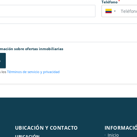
*
Teléfono
▼
rmación sobre ofertas inmobiliarias
o
s los
Términos de servicio y privacidad
UBICACIÓN Y CONTACTO
INFORMACI
Inicio
UBICACIÓN