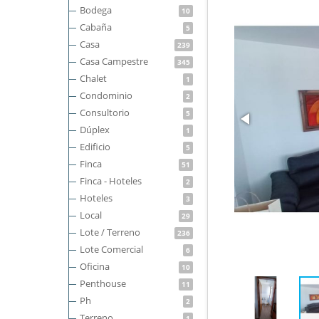
Bodega
10
Cabaña
5
Casa
239
Casa Campestre
345
Chalet
1
Condominio
2
Consultorio
5
Dúplex
1
Edificio
5
Finca
51
Finca - Hoteles
2
Hoteles
3
Local
29
Lote / Terreno
236
Lote Comercial
6
Oficina
10
Penthouse
11
Ph
2
Terreno
1