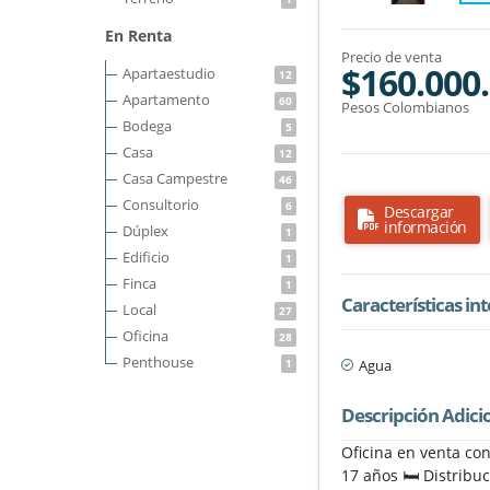
En Renta
Precio de venta
$160.000
Apartaestudio
12
Apartamento
60
Pesos Colombianos
Bodega
5
Casa
12
Casa Campestre
46
Consultorio
6
Descargar
información
Dúplex
1
Edificio
1
Finca
1
Características in
Local
27
Oficina
28
Penthouse
Agua
1
Descripción Adici
Oficina en venta co
17 años 🛏️ Distribu