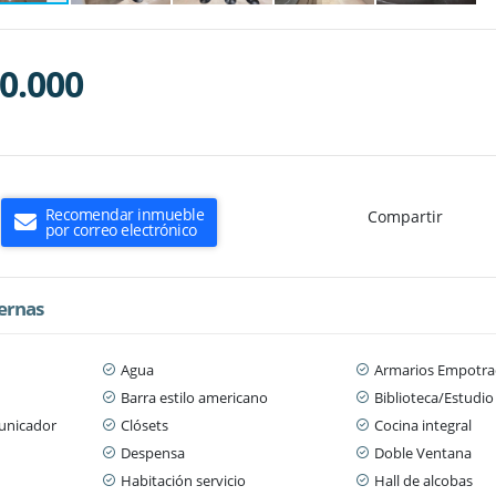
0.000
Recomendar inmueble
Compartir
por correo electrónico
ternas
Agua
Armarios Empotra
Barra estilo americano
Biblioteca/Estudio
municador
Clósets
Cocina integral
Despensa
Doble Ventana
Habitación servicio
Hall de alcobas