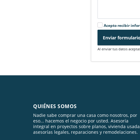
Acepto recibir info
Enviar formulari
Al enviar tus datos acepta
QUIÉNES SOMOS
Nadie sabe comprar una casa como nosotros, por
eso... hacemos el negocio por usted. Asesoría
integral en proyectos sobre planos, vivienda usada
asesorías legales, reparaciones y remodelaciones.