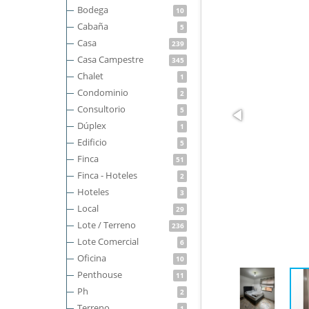
Bodega
10
Cabaña
5
Casa
239
Casa Campestre
345
Chalet
1
Condominio
2
Consultorio
5
Dúplex
1
Edificio
5
Finca
51
Finca - Hoteles
2
Hoteles
3
Local
29
Lote / Terreno
236
Lote Comercial
6
Oficina
10
Penthouse
11
Ph
2
Terreno
1