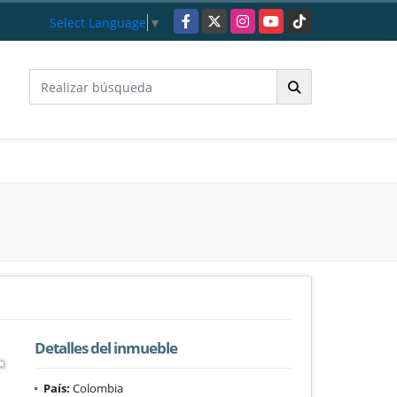
Facebook
X
Instagram
YouTube
TikTok
Select Language
▼
Detalles del inmueble
País:
Colombia