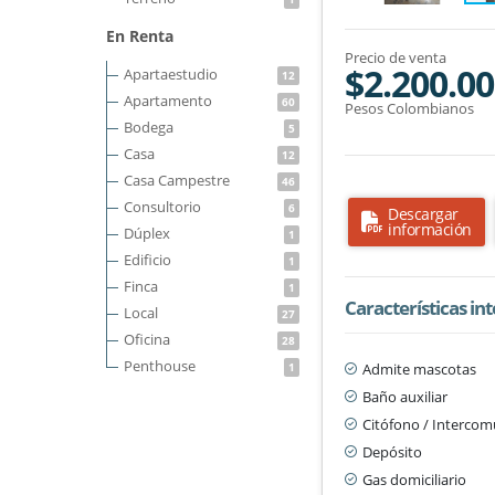
En Renta
Precio de venta
$2.200.00
Apartaestudio
12
Apartamento
60
Pesos Colombianos
Bodega
5
Casa
12
Casa Campestre
46
Consultorio
6
Descargar
información
Dúplex
1
Edificio
1
Finca
1
Características in
Local
27
Oficina
28
Penthouse
Admite mascotas
1
Baño auxiliar
Citófono / Interco
Depósito
Gas domiciliario