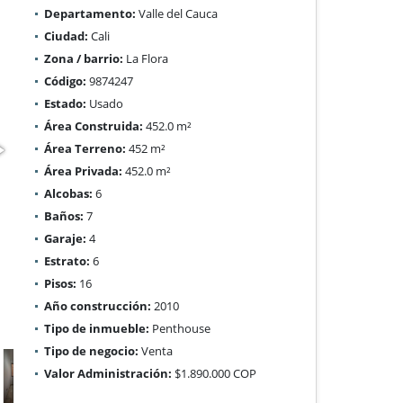
Departamento:
Valle del Cauca
Ciudad:
Cali
Zona / barrio:
La Flora
Código:
9874247
Estado:
Usado
Área Construida:
452.0 m²
Área Terreno:
452 m²
Área Privada:
452.0 m²
Alcobas:
6
Baños:
7
Garaje:
4
Estrato:
6
Pisos:
16
Año construcción:
2010
Tipo de inmueble:
Penthouse
Tipo de negocio:
Venta
Valor Administración:
$1.890.000 COP