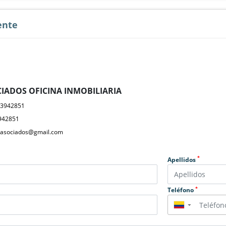
ente
IADOS OFICINA INMOBILIARIA
23942851
942851
yasociados@gmail.com
*
Apellidos
*
Teléfono
▼