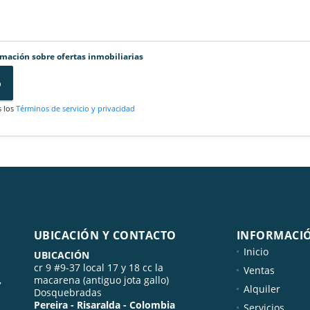
rmación sobre ofertas inmobiliarias
o
s los
Términos de servicio y privacidad
UBICACIÓN Y CONTACTO
INFORMACI
Inicio
UBICACIÓN
cr 9 #9-37 local 17 y 18 cc la
Ventas
,
macarena (antiguo jota gallo)
Alquiler
Dosquebradas
Pereira - Risaralda - Colombia
Servicios