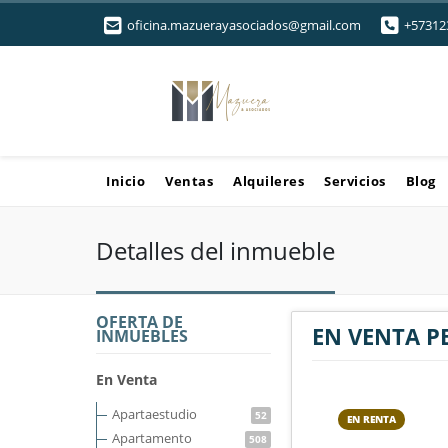
oficina.mazuerayasociados@gmail.com
+57312
Inicio
Ventas
Alquileres
Servicios
Blog
Detalles del inmueble
OFERTA DE
EN VENTA P
INMUEBLES
En Venta
Apartaestudio
52
EN RENTA
Apartamento
508