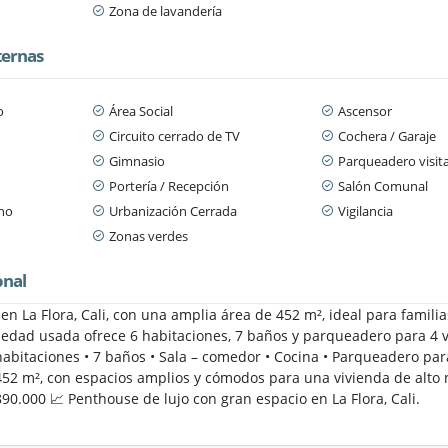
Zona de lavandería
ternas
o
Área Social
Ascensor
Circuito cerrado de TV
Cochera / Garaje
Gimnasio
Parqueadero visit
Portería / Recepción
Salón Comunal
ano
Urbanización Cerrada
Vigilancia
Zonas verdes
onal
en La Flora, Cali, con una amplia área de 452 m², ideal para fami
piedad usada ofrece 6 habitaciones, 7 baños y parqueadero para 4 
6 habitaciones • 7 baños • Sala – comedor • Cocina • Parqueadero pa
52 m², con espacios amplios y cómodos para una vivienda de alto ni
90.000 📈 Penthouse de lujo con gran espacio en La Flora, Cali.