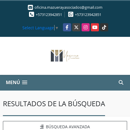
oficina.mazuerayasociados@gmail.com
+573123942851
+573123942851
Facebook
X
Instagram
YouTube
TikTok
Select Language
▼
MENÚ
RESULTADOS DE LA BÚSQUEDA
BÚSQUEDA AVANZADA