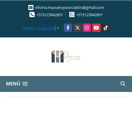
oficina.mazuerayasociados@gmail.com
+573123942851
+573123942851
Facebook
X
Instagram
YouTube
TikTok
Select Language
▼
MENÚ