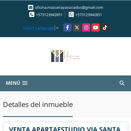
oficina.mazuerayasociados@gmail.com
+573123942851
+573123942851
Facebook
X
Instagram
YouTube
TikTok
Select Language
▼
MENÚ
Detalles del inmueble
VENTA APARTAESTUDIO VIA SANTA