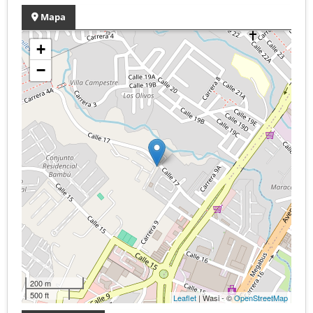
Mapa
+
−
200 m
500 ft
Leaflet
| Wasi - ©
OpenStreetMap