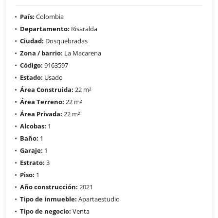
País:
Colombia
Departamento:
Risaralda
Ciudad:
Dosquebradas
Zona / barrio:
La Macarena
Código:
9163597
Estado:
Usado
Área Construida:
22 m²
Área Terreno:
22 m²
Área Privada:
22 m²
Alcobas:
1
Baño:
1
Garaje:
1
Estrato:
3
Piso:
1
Año construcción:
2021
Tipo de inmueble:
Apartaestudio
Tipo de negocio:
Venta