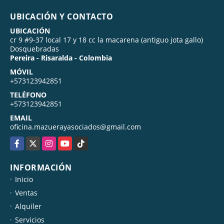
UBICACIÓN Y CONTACTO
UBICACIÓN
cr 9 #9-37 local 17 y 18 cc la macarena (antiguo jota gallo)
Dosquebradas
Pereira - Risaralda - Colombia
MÓVIL
+573123942851
TELÉFONO
+573123942851
EMAIL
oficina.mazuerayasociados@gmail.com
Facebook
X
Instagram
YouTube
TikTok
INFORMACIÓN
Inicio
Ventas
Alquiler
Servicios