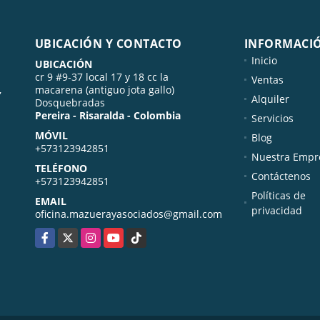
UBICACIÓN Y CONTACTO
INFORMACI
Inicio
UBICACIÓN
cr 9 #9-37 local 17 y 18 cc la
Ventas
,
macarena (antiguo jota gallo)
Alquiler
Dosquebradas
Pereira - Risaralda - Colombia
Servicios
MÓVIL
Blog
+573123942851
Nuestra Empr
TELÉFONO
Contáctenos
+573123942851
Políticas de
EMAIL
privacidad
oficina.mazuerayasociados@gmail.com
Facebook
X
Instagram
YouTube
TikTok