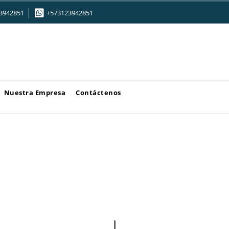
3942851
+573123942851
Nuestra Empresa
Contáctenos