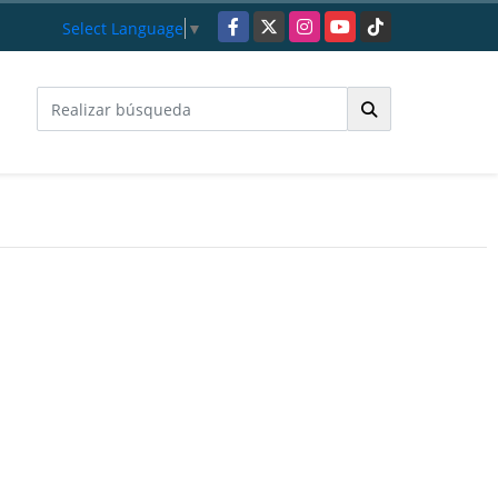
Facebook
X
Instagram
YouTube
TikTok
Select Language
▼