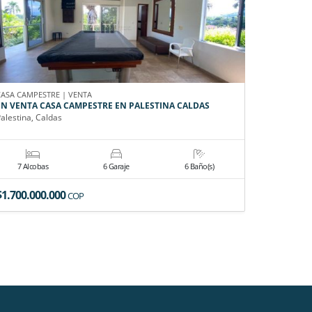
CASA CAMPESTRE | VENTA
APARTAMEN
EN VENTA CASA CAMPESTRE EN PALESTINA CALDAS
EN RENTA
alestina, Caldas
Pereira, Ri
7 Alcobas
6 Garaje
6 Baño(s)
3 Alco
$1.700.000.000
$1.600.0
COP