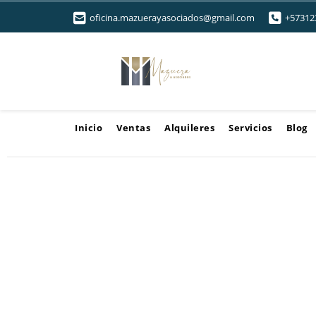
oficina.mazuerayasociados@gmail.com
+57312
Inicio
Ventas
Alquileres
Servicios
Blog