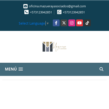
oficina.mazuerayasociados@gmail.com
+573123942851
+573123942851
Facebook
X
Instagram
YouTube
TikTok
Select Language
▼
MENÚ