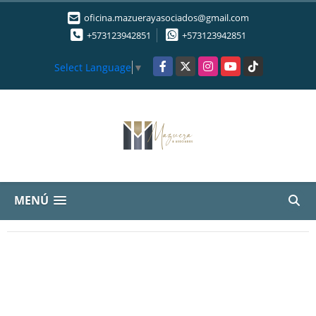
oficina.mazuerayasociados@gmail.com
+573123942851
+573123942851
Facebook
X
Instagram
YouTube
TikTok
Select Language
▼
MENÚ