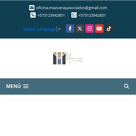
oficina.mazuerayasociados@gmail.com
+573123942851
+573123942851
Facebook
X
Instagram
YouTube
TikTok
Select Language
▼
MENÚ