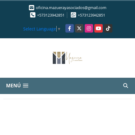
oficina.mazuerayasociados@gmail.com
+573123942851
+573123942851
Facebook
X
Instagram
YouTube
TikTok
Select Language
▼
MENÚ