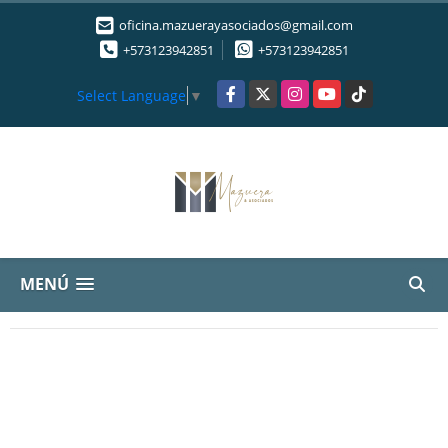
oficina.mazuerayasociados@gmail.com
+573123942851
+573123942851
Facebook
X
Instagram
YouTube
TikTok
Select Language
▼
MENÚ