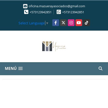
oficina.mazuerayasociados@gmail.com
+573123942851
+573123942851
Facebook
X
Instagram
YouTube
TikTok
Select Language
▼
MENÚ