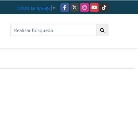
Facebook
X
Instagram
YouTube
TikTok
Select Language
▼