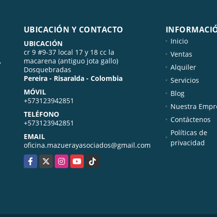
UBICACIÓN Y CONTACTO
INFORMACI
Inicio
UBICACIÓN
cr 9 #9-37 local 17 y 18 cc la
Ventas
,
macarena (antiguo jota gallo)
Alquiler
Dosquebradas
Pereira - Risaralda - Colombia
Servicios
MÓVIL
Blog
+573123942851
Nuestra Empr
TELÉFONO
Contáctenos
+573123942851
Políticas de
EMAIL
privacidad
oficina.mazuerayasociados@gmail.com
Facebook
X
Instagram
YouTube
TikTok