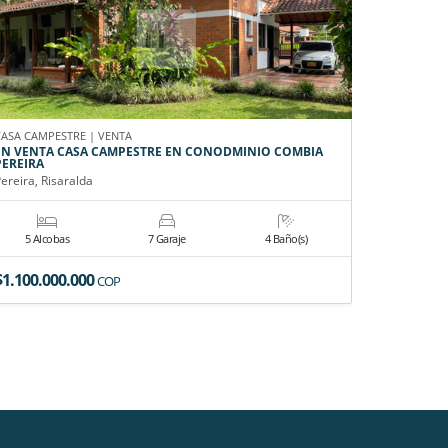
CASA CAMPESTRE | VENTA
CASA CAMPE
EN VENTA CASA CAMPESTRE EN CONODMINIO COMBIA
EN VENTA
PEREIRA
Pereira, Ri
ereira, Risaralda
5 Alcobas
7 Garaje
4 Baño(s)
4 Alco
$1.100.000.000
$2.300.0
COP