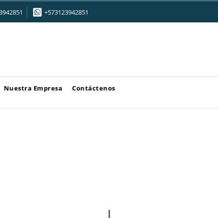
3942851
+573123942851
Nuestra Empresa
Contáctenos