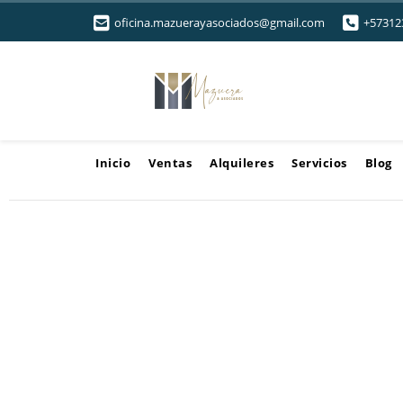
oficina.mazuerayasociados@gmail.com
+57312
Inicio
Ventas
Alquileres
Servicios
Blog