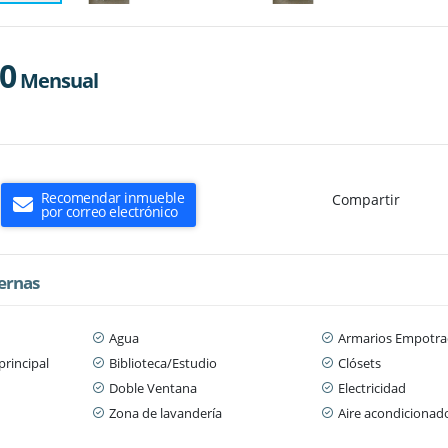
00
Mensual
Recomendar inmueble
Compartir
por correo electrónico
ternas
Agua
Armarios Empotra
principal
Biblioteca/Estudio
Clósets
Doble Ventana
Electricidad
Zona de lavandería
Aire acondicionad