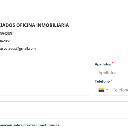
IADOS OFICINA INMOBILIARIA
23942851
942851
yasociados@gmail.com
*
Apellidos
*
Teléfono
▼
rmación sobre ofertas inmobiliarias