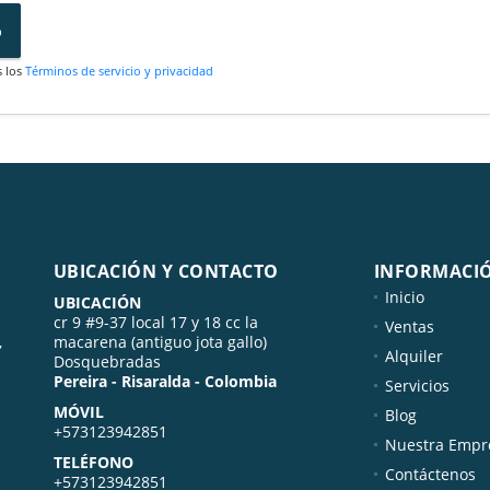
o
s los
Términos de servicio y privacidad
UBICACIÓN Y CONTACTO
INFORMACI
Inicio
UBICACIÓN
cr 9 #9-37 local 17 y 18 cc la
Ventas
,
macarena (antiguo jota gallo)
Alquiler
Dosquebradas
Pereira - Risaralda - Colombia
Servicios
MÓVIL
Blog
+573123942851
Nuestra Empr
TELÉFONO
Contáctenos
+573123942851