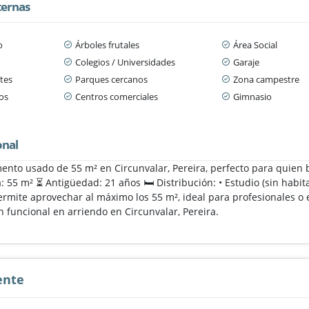
ternas
o
Árboles frutales
Área Social
Colegios / Universidades
Garaje
tes
Parques cercanos
Zona campestre
os
Centros comerciales
Gimnasio
onal
ento usado de 55 m² en Circunvalar, Pereira, perfecto para quie
: 55 m² ⏳ Antigüedad: 21 años 🛏️ Distribución: • Estudio (sin habi
rmite aprovechar al máximo los 55 m², ideal para profesionales o
 funcional en arriendo en Circunvalar, Pereira.
ente