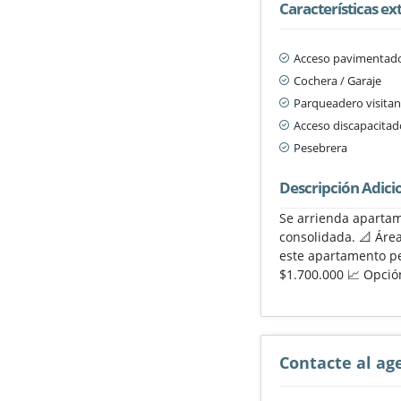
Características ex
Acceso pavimentad
Cochera / Garaje
Parqueadero visitan
Acceso discapacitad
Pesebrera
Descripción Adici
Se arrienda apartam
consolidada. 📐 Área
este apartamento pe
$1.700.000 📈 Opción
Contacte al ag