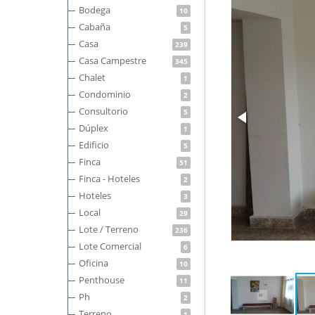
Bodega
10
Cabaña
5
Casa
239
Casa Campestre
345
Chalet
1
Condominio
2
Consultorio
5
Dúplex
1
Edificio
5
Finca
51
Finca - Hoteles
2
Hoteles
3
Local
29
Lote / Terreno
236
Lote Comercial
6
Oficina
10
Penthouse
11
Ph
2
Terreno
1