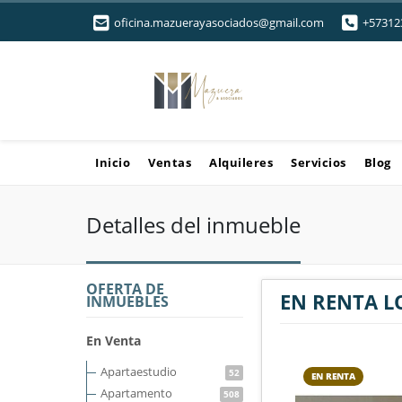
oficina.mazuerayasociados@gmail.com
+57312
Inicio
Ventas
Alquileres
Servicios
Blog
Detalles del inmueble
OFERTA DE
EN RENTA L
INMUEBLES
En Venta
Apartaestudio
52
EN RENTA
Apartamento
508