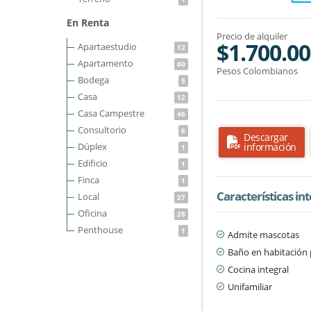
En Renta
Precio de alquiler
$1.700.0
Apartaestudio
12
Apartamento
60
Pesos Colombianos
Bodega
5
Casa
12
Casa Campestre
46
Consultorio
6
Descargar
Dúplex
información
1
Edificio
1
Finca
1
Características in
Local
27
Oficina
28
Penthouse
1
Admite mascotas
Baño en habitación 
Cocina integral
Unifamiliar