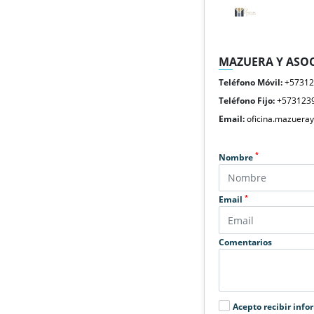
MAZUERA Y ASOC
Teléfono Móvil:
+5731
Teléfono Fijo:
+573123
Email:
oficina.mazuera
*
Nombre
*
Email
Comentarios
Acepto recibir info