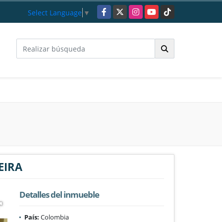
Facebook
X
Instagram
YouTube
TikTok
Select Language
▼
EIRA
Detalles del inmueble
País:
Colombia