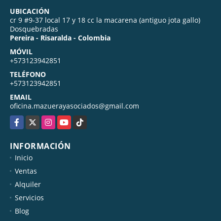
UBICACIÓN
cr 9 #9-37 local 17 y 18 cc la macarena (antiguo jota gallo)
Dosquebradas
Pereira - Risaralda - Colombia
MÓVIL
+573123942851
TELÉFONO
+573123942851
EMAIL
oficina.mazuerayasociados@gmail.com
Facebook
X
Instagram
YouTube
TikTok
INFORMACIÓN
Inicio
Ventas
Alquiler
Servicios
Blog