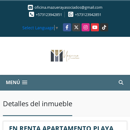
oficina.mazuerayasociados@gmail.com
+573123942851
+573123942851
Facebook
X
Instagram
YouTube
TikTok
Select Language
▼
MENÚ
Detalles del inmueble
EN RENTA APARTAMENTO PLAYA