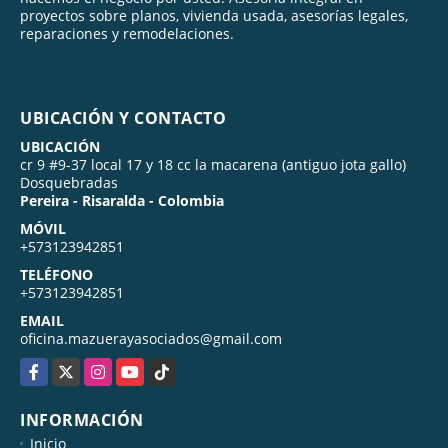
proyectos sobre planos, vivienda usada, asesorías legales,
reparaciones y remodelaciones.
UBICACIÓN Y CONTACTO
UBICACIÓN
cr 9 #9-37 local 17 y 18 cc la macarena (antiguo jota gallo)
Dosquebradas
Pereira - Risaralda - Colombia
MÓVIL
+573123942851
TELÉFONO
+573123942851
EMAIL
oficina.mazuerayasociados@gmail.com
Facebook
X
Instagram
YouTube
TikTok
INFORMACIÓN
Inicio