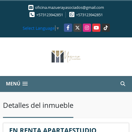
oficina.mazuerayasociados@gmail.com
+573123942851
+573123942851
Facebook
X
Instagram
YouTube
TikTok
Select Language
▼
MENÚ
Detalles del inmueble
EN RENTA APARTAESTUDIO