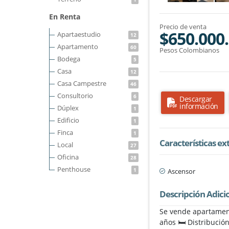
En Renta
Precio de venta
$650.000
Apartaestudio
12
Apartamento
60
Pesos Colombianos
Bodega
5
Casa
12
Casa Campestre
46
Consultorio
6
Descargar
información
Dúplex
1
Edificio
1
Finca
1
Características ex
Local
27
Oficina
28
Penthouse
1
Ascensor
Descripción Adici
Se vende apartament
años 🛏️ Distribució