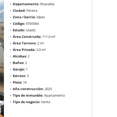
Departamento:
Risaralda
Ciudad:
Pereira
Zona / barrio:
Alpes
Código:
9765564
Estado:
Usado
Área Construida:
111.0 m²
Área Terreno:
2 m²
Área Privada:
2.0 m²
Alcobas:
2
Baños:
2
Garaje:
1
Estrato:
5
Pisos:
16
Año construcción:
2025
Tipo de inmueble:
Apartamento
Tipo de negocio:
Venta