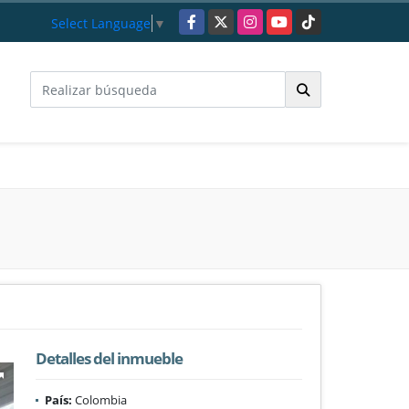
Facebook
X
Instagram
YouTube
TikTok
Select Language
▼
Detalles del inmueble
País:
Colombia