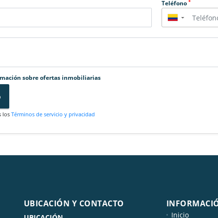
*
Teléfono
▼
rmación sobre ofertas inmobiliarias
o
s los
Términos de servicio y privacidad
UBICACIÓN Y CONTACTO
INFORMACI
Inicio
UBICACIÓN