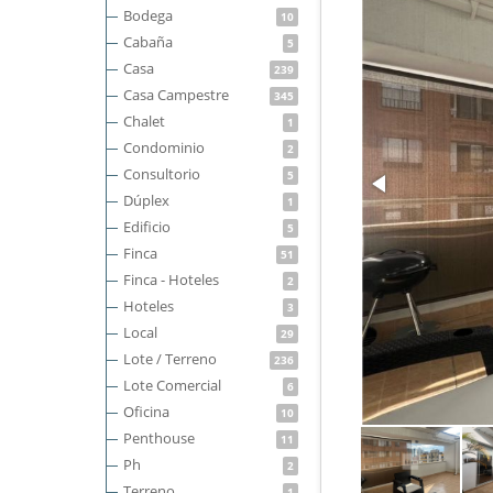
Bodega
10
Cabaña
5
Casa
239
Casa Campestre
345
Chalet
1
Condominio
2
Consultorio
5
Dúplex
1
Edificio
5
Finca
51
Finca - Hoteles
2
Hoteles
3
Local
29
Lote / Terreno
236
Lote Comercial
6
Oficina
10
Penthouse
11
Ph
2
Terreno
1