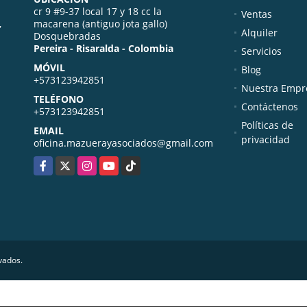
cr 9 #9-37 local 17 y 18 cc la
Ventas
,
macarena (antiguo jota gallo)
Alquiler
Dosquebradas
Pereira - Risaralda - Colombia
Servicios
MÓVIL
Blog
+573123942851
Nuestra Empr
TELÉFONO
Contáctenos
+573123942851
Políticas de
EMAIL
privacidad
oficina.mazuerayasociados@gmail.com
Facebook
X
Instagram
YouTube
TikTok
vados.