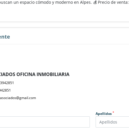
buscan un espacio cómodo y moderno en Alpes. 💰 Precio de venta:
ente
IADOS OFICINA INMOBILIARIA
23942851
942851
yasociados@gmail.com
*
Apellidos