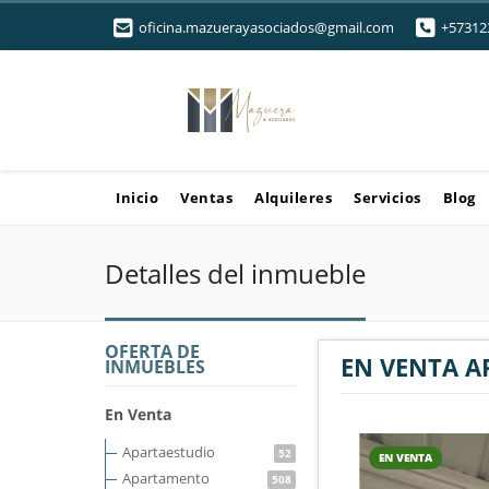
oficina.mazuerayasociados@gmail.com
+57312
Inicio
Ventas
Alquileres
Servicios
Blog
Detalles del inmueble
OFERTA DE
EN VENTA A
INMUEBLES
En Venta
Apartaestudio
52
EN VENTA
Apartamento
508