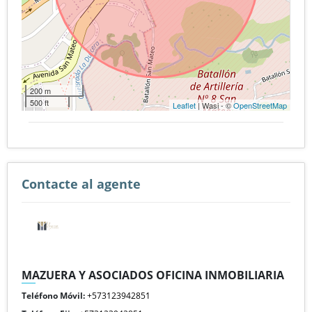
200 m
500 ft
Leaflet
| Wasi - ©
OpenStreetMap
Contacte al agente
MAZUERA Y ASOCIADOS OFICINA INMOBILIARIA
Teléfono Móvil:
+573123942851