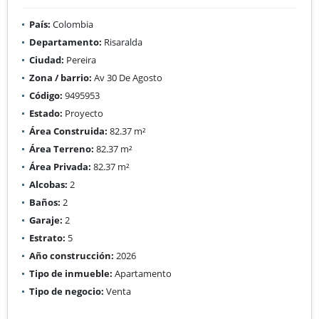
País:
Colombia
Departamento:
Risaralda
Ciudad:
Pereira
Zona / barrio:
Av 30 De Agosto
Código:
9495953
Estado:
Proyecto
Área Construida:
82.37 m²
Área Terreno:
82.37 m²
Área Privada:
82.37 m²
Alcobas:
2
Baños:
2
Garaje:
2
Estrato:
5
Año construcción:
2026
Tipo de inmueble:
Apartamento
Tipo de negocio:
Venta