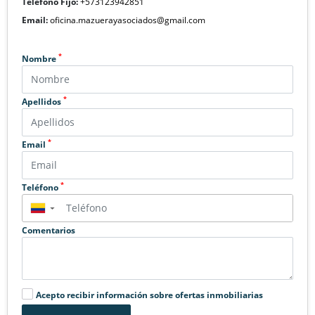
Teléfono Fijo:
+573123942851
Email:
oficina.mazuerayasociados@gmail.com
*
Nombre
*
Apellidos
*
Email
*
Teléfono
▼
Comentarios
Acepto recibir información sobre ofertas inmobiliarias