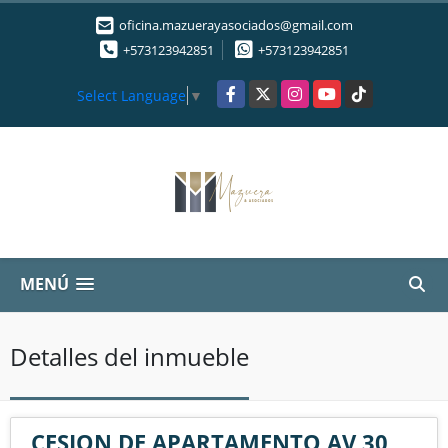
oficina.mazuerayasociados@gmail.com
+573123942851
+573123942851
Facebook
X
Instagram
YouTube
TikTok
Select Language
▼
MENÚ
Detalles del inmueble
CESION DE APARTAMENTO AV 30