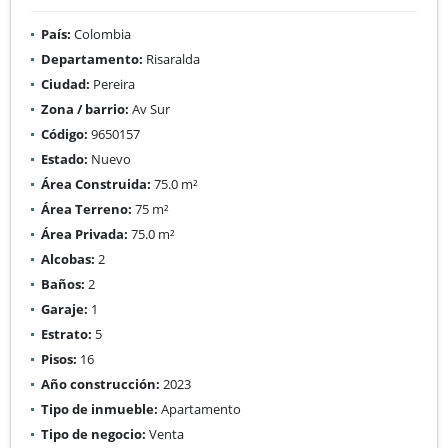
País:
Colombia
Departamento:
Risaralda
Ciudad:
Pereira
Zona / barrio:
Av Sur
Código:
9650157
Estado:
Nuevo
Área Construida:
75.0 m²
Área Terreno:
75 m²
Área Privada:
75.0 m²
Alcobas:
2
Baños:
2
Garaje:
1
Estrato:
5
Pisos:
16
Año construcción:
2023
Tipo de inmueble:
Apartamento
Tipo de negocio:
Venta