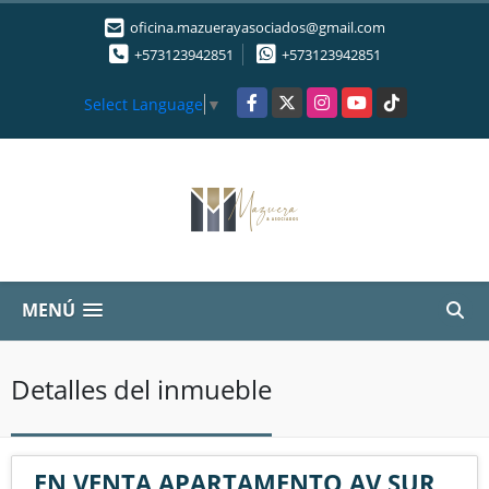
oficina.mazuerayasociados@gmail.com
+573123942851
+573123942851
Facebook
X
Instagram
YouTube
TikTok
Select Language
▼
MENÚ
Detalles del inmueble
EN VENTA APARTAMENTO AV SUR