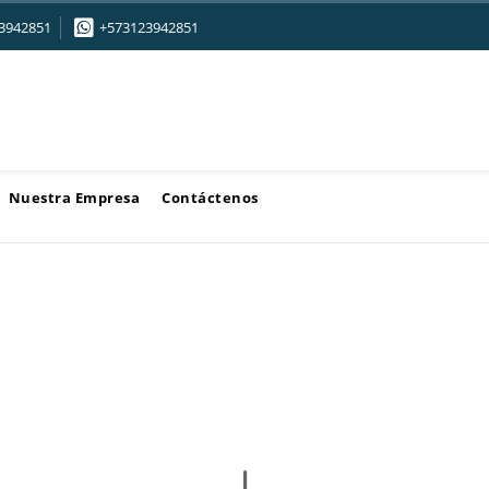
3942851
+573123942851
Nuestra Empresa
Contáctenos