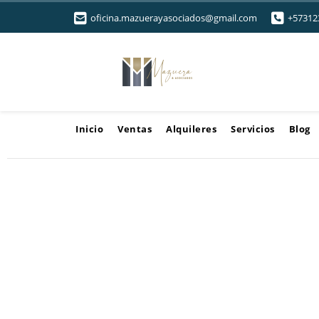
oficina.mazuerayasociados@gmail.com
+57312
Inicio
Ventas
Alquileres
Servicios
Blog