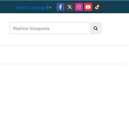
Facebook
X
Instagram
YouTube
TikTok
Select Language
▼