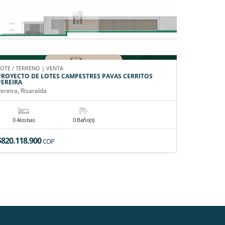
LOTE / TERRENO | VENTA
CASA CAMPE
PROYECTO DE LOTES CAMPESTRES PAVAS CERRITOS
EN VENTA
PEREIRA
Pereira, Ri
ereira, Risaralda
0 Alcobas
0 Baño(s)
6 Alco
$820.118.900
$4.900.0
COP