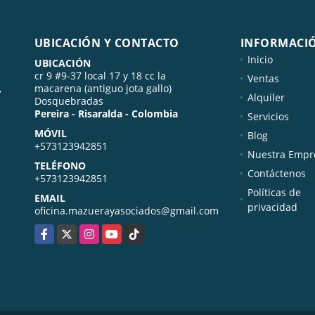
UBICACIÓN Y CONTACTO
INFORMACI
Inicio
UBICACIÓN
cr 9 #9-37 local 17 y 18 cc la
Ventas
,
macarena (antiguo jota gallo)
Alquiler
Dosquebradas
Pereira - Risaralda - Colombia
Servicios
MÓVIL
Blog
+573123942851
Nuestra Empr
TELÉFONO
Contáctenos
+573123942851
Políticas de
EMAIL
privacidad
oficina.mazuerayasociados@gmail.com
Facebook
X
Instagram
YouTube
TikTok