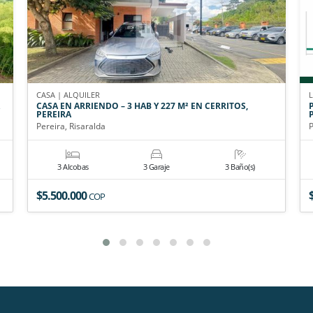
CASA | ALQUILER
CASA EN ARRIENDO – 3 HAB Y 227 M² EN CERRITOS,
PEREIRA
Pereira, Risaralda
P
3 Alcobas
3 Garaje
3 Baño(s)
$5.500.000
COP