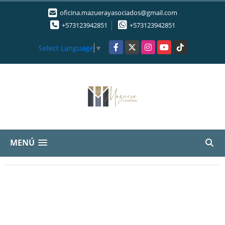
oficina.mazuerayasociados@gmail.com
+573123942851
+573123942851
Facebook
X
Instagram
YouTube
TikTok
Select Language
▼
MENÚ