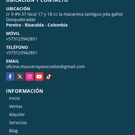
UBICACIÓN
cr 9 #9-37 local 17 y 18 cc la macarena (antiguo jota gallo)
Dosquebradas
Pereira - Risaralda - Colombia
MÓVIL
+573123942851
TELÉFONO
+573123942851
EMAIL
oficina.mazuerayasociados@gmail.com
Facebook
X
Instagram
YouTube
TikTok
INFORMACIÓN
Inicio
Ventas
Alquiler
Servicios
Blog