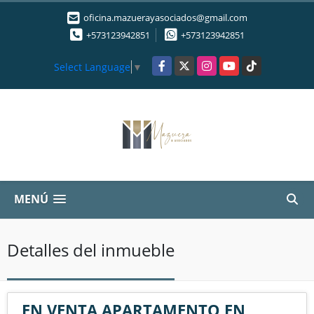
oficina.mazuerayasociados@gmail.com
+573123942851
+573123942851
Facebook
X
Instagram
YouTube
TikTok
Select Language
▼
MENÚ
Detalles del inmueble
EN VENTA APARTAMENTO EN