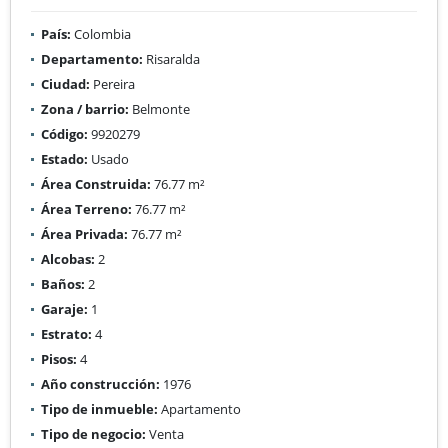
País:
Colombia
Departamento:
Risaralda
Ciudad:
Pereira
Zona / barrio:
Belmonte
Código:
9920279
Estado:
Usado
Área Construida:
76.77 m²
Área Terreno:
76.77 m²
Área Privada:
76.77 m²
Alcobas:
2
Baños:
2
Garaje:
1
Estrato:
4
Pisos:
4
Año construcción:
1976
Tipo de inmueble:
Apartamento
Tipo de negocio:
Venta