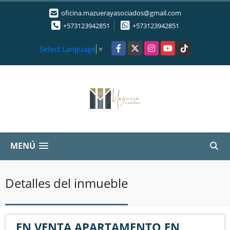
oficina.mazuerayasociados@gmail.com
+573123942851
+573123942851
Facebook
X
Instagram
YouTube
TikTok
Select Language
▼
MENÚ
Detalles del inmueble
EN VENTA APARTAMENTO EN