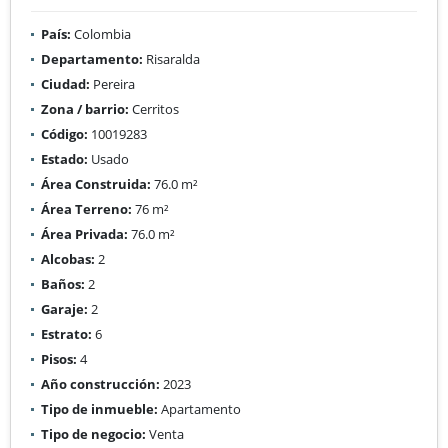
País:
Colombia
Departamento:
Risaralda
Ciudad:
Pereira
Zona / barrio:
Cerritos
Código:
10019283
Estado:
Usado
Área Construida:
76.0 m²
Área Terreno:
76 m²
Área Privada:
76.0 m²
Alcobas:
2
Baños:
2
Garaje:
2
Estrato:
6
Pisos:
4
Año construcción:
2023
Tipo de inmueble:
Apartamento
Tipo de negocio:
Venta