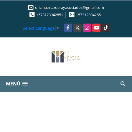
oficina.mazuerayasociados@gmail.com
+573123942851
+573123942851
Facebook
X
Instagram
YouTube
TikTok
Select Language
▼
MENÚ