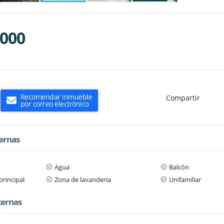
.000
Recomendar inmueble
Compartir
por correo electrónico
ternas
Agua
Balcón
principal
Zona de lavandería
Unifamiliar
ternas