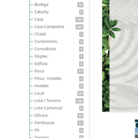
Bodega
10
Cabaña
5
Casa
239
Casa Campestre
345
Chalet
1
Condominio
2
Consultorio
5
Dúplex
1
Edificio
5
Finca
51
Finca - Hoteles
2
Hoteles
3
Local
29
Lote / Terreno
236
Lote Comercial
6
Oficina
10
Penthouse
11
Ph
2
Terreno
1