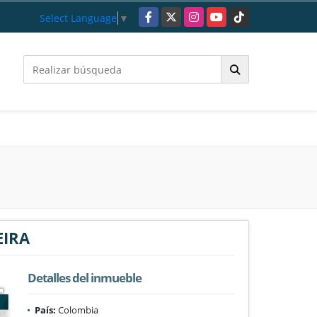
Facebook
X
Instagram
YouTube
TikTok
Select Language
▼
EIRA
Detalles del inmueble
País:
Colombia