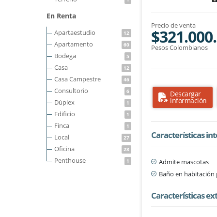
En Renta
Precio de venta
$321.000
Apartaestudio
12
Apartamento
60
Pesos Colombianos
Bodega
5
Casa
12
Casa Campestre
46
Consultorio
6
Descargar
información
Dúplex
1
Edificio
1
Finca
1
Características in
Local
27
Oficina
28
Penthouse
Admite mascotas
1
Baño en habitación 
Características ex