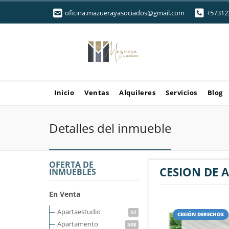
oficina.mazuerayasociados@gmail.com
+57312
Inicio
Ventas
Alquileres
Servicios
Blog
Detalles del inmueble
OFERTA DE
CESION DE 
INMUEBLES
En Venta
Apartaestudio
52
CESIÓN DERECHOS
Apartamento
508