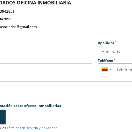
IADOS OFICINA INMOBILIARIA
23942851
942851
yasociados@gmail.com
*
Apellidos
*
Teléfono
▼
rmación sobre ofertas inmobiliarias
o
s los
Términos de servicio y privacidad