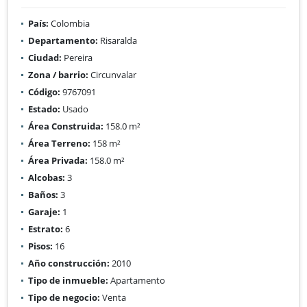
País:
Colombia
Departamento:
Risaralda
Ciudad:
Pereira
Zona / barrio:
Circunvalar
Código:
9767091
Estado:
Usado
Área Construida:
158.0 m²
Área Terreno:
158 m²
Área Privada:
158.0 m²
Alcobas:
3
Baños:
3
Garaje:
1
Estrato:
6
Pisos:
16
Año construcción:
2010
Tipo de inmueble:
Apartamento
Tipo de negocio:
Venta