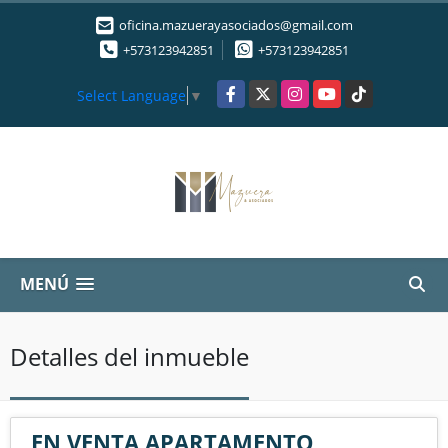
oficina.mazuerayasociados@gmail.com
+573123942851
+573123942851
Facebook
X
Instagram
YouTube
TikTok
Select Language
▼
MENÚ
Detalles del inmueble
EN VENTA APARTAMENTO