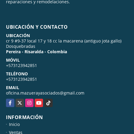
reparaciones y remodelaciones.
UBICACIÓN Y CONTACTO
UBICACIÓN
cr 9 #9-37 local 17 y 18 cc la macarena (antiguo jota gallo)
Dosquebradas
Pereira - Risaralda - Colombia
MÓVIL
+573123942851
TELÉFONO
+573123942851
EMAIL
oficina.mazuerayasociados@gmail.com
Facebook
X
Instagram
YouTube
TikTok
INFORMACIÓN
Inicio
Ventas