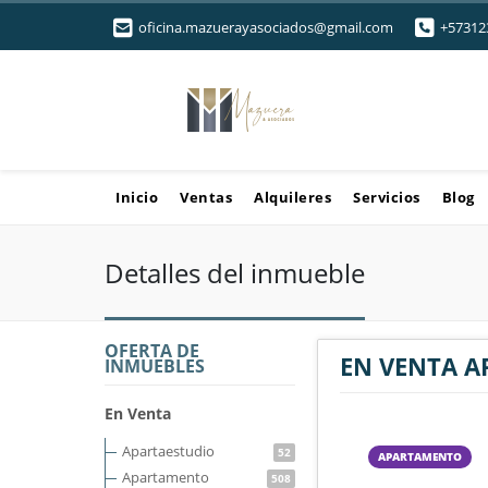
oficina.mazuerayasociados@gmail.com
+57312
Inicio
Ventas
Alquileres
Servicios
Blog
Detalles del inmueble
OFERTA DE
EN VENTA 
INMUEBLES
En Venta
Apartaestudio
52
APARTAMENTO
Apartamento
508