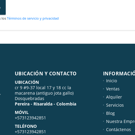
o
s los
Términos de servicio y privacidad
UBICACIÓN Y CONTACTO
INFORMACI
Inicio
UBICACIÓN
cr 9 #9-37 local 17 y 18 cc la
Ventas
,
macarena (antiguo jota gallo)
Alquiler
Dosquebradas
Pereira - Risaralda - Colombia
Servicios
MÓVIL
Blog
+573123942851
Nuestra Empr
TELÉFONO
Contáctenos
+573123942851