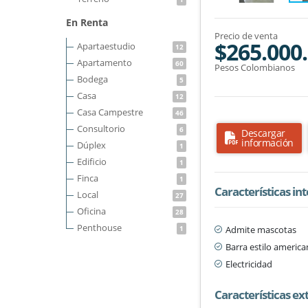
En Renta
Precio de venta
$265.000
Apartaestudio
12
Apartamento
60
Pesos Colombianos
Bodega
5
Casa
12
Casa Campestre
46
Consultorio
6
Descargar
información
Dúplex
1
Edificio
1
Finca
1
Características in
Local
27
Oficina
28
Penthouse
Admite mascotas
1
Barra estilo americ
Electricidad
Características ex