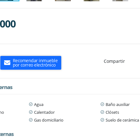
.000
Recomendar inmueble
Compartir
por correo electrónico
ternas
Agua
Baño auxiliar
ano
Calentador
Clósets
Gas domiciliario
Suelo de cerámica
ternas