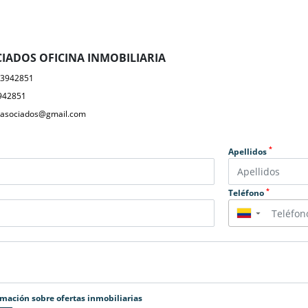
IADOS OFICINA INMOBILIARIA
23942851
942851
yasociados@gmail.com
*
Apellidos
*
Teléfono
▼
rmación sobre ofertas inmobiliarias