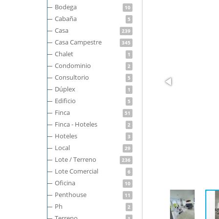
Bodega
10
Cabaña
5
Casa
239
Casa Campestre
345
Chalet
1
Condominio
2
Consultorio
5
Dúplex
1
Edificio
5
Finca
51
Finca - Hoteles
2
Hoteles
3
Local
29
Lote / Terreno
236
Lote Comercial
6
Oficina
10
Penthouse
11
Ph
2
Terreno
1