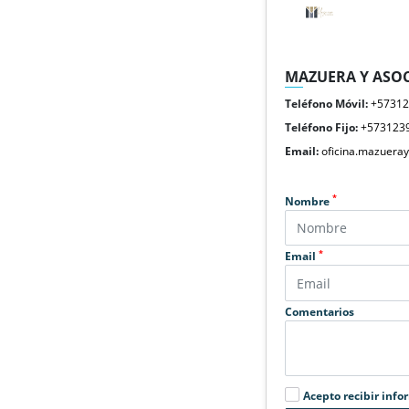
MAZUERA Y ASOC
Teléfono Móvil:
+5731
Teléfono Fijo:
+573123
Email:
oficina.mazuera
*
Nombre
*
Email
Comentarios
Acepto recibir info