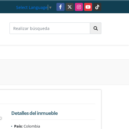
Facebook
X
Instagram
YouTube
TikTok
Select Language
▼
Detalles del inmueble
País:
Colombia