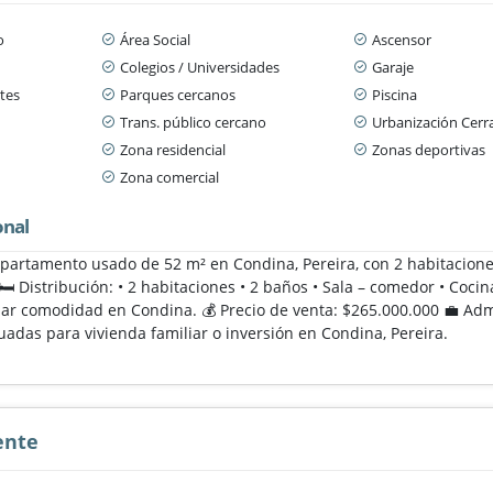
o
Área Social
Ascensor
Colegios / Universidades
Garaje
tes
Parques cercanos
Piscina
Trans. público cercano
Urbanización Cerr
Zona residencial
Zonas deportivas
Zona comercial
onal
apartamento usado de 52 m² en Condina, Pereira, con 2 habitacione
️ Distribución: • 2 habitaciones • 2 baños • Sala – comedor • Coc
dar comodidad en Condina. 💰 Precio de venta: $265.000.000 💼 Adm
uadas para vivienda familiar o inversión en Condina, Pereira.
ente