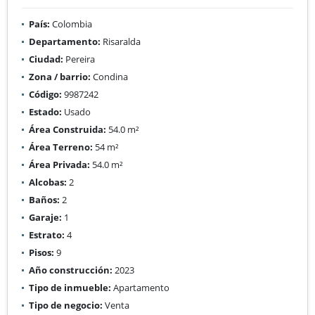
País:
Colombia
Departamento:
Risaralda
Ciudad:
Pereira
Zona / barrio:
Condina
Código:
9987242
Estado:
Usado
Área Construida:
54.0 m²
Área Terreno:
54 m²
Área Privada:
54.0 m²
Alcobas:
2
Baños:
2
Garaje:
1
Estrato:
4
Pisos:
9
Año construcción:
2023
Tipo de inmueble:
Apartamento
Tipo de negocio:
Venta