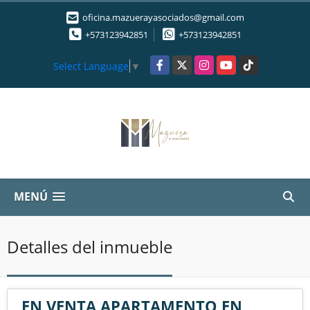
oficina.mazuerayasociados@gmail.com
+573123942851
+573123942851
Facebook
X
Instagram
YouTube
TikTok
Select Language
▼
MENÚ
Detalles del inmueble
EN VENTA APARTAMENTO EN