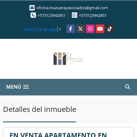
oficina.mazuerayasociados@gmail.com
+573123942851
+573123942851
Facebook
X
Instagram
YouTube
TikTok
Select Language
▼
MENÚ
Detalles del inmueble
EN VENTA APARTAMENTO EN