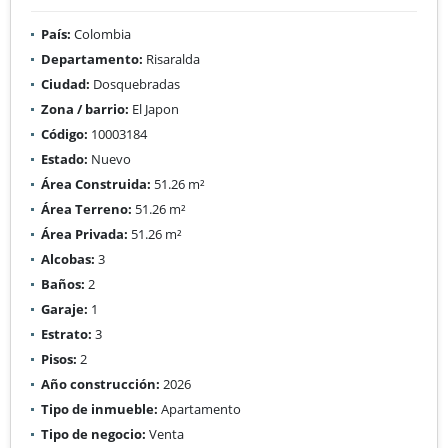
País:
Colombia
Departamento:
Risaralda
Ciudad:
Dosquebradas
Zona / barrio:
El Japon
Código:
10003184
Estado:
Nuevo
Área Construida:
51.26 m²
Área Terreno:
51.26 m²
Área Privada:
51.26 m²
Alcobas:
3
Baños:
2
Garaje:
1
Estrato:
3
Pisos:
2
Año construcción:
2026
Tipo de inmueble:
Apartamento
Tipo de negocio:
Venta