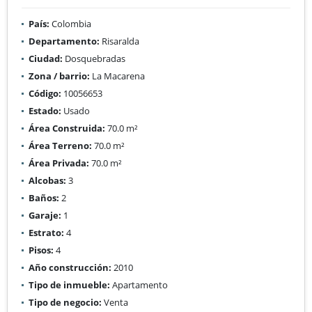
País:
Colombia
Departamento:
Risaralda
Ciudad:
Dosquebradas
Zona / barrio:
La Macarena
Código:
10056653
Estado:
Usado
Área Construida:
70.0 m²
Área Terreno:
70.0 m²
Área Privada:
70.0 m²
Alcobas:
3
Baños:
2
Garaje:
1
Estrato:
4
Pisos:
4
Año construcción:
2010
Tipo de inmueble:
Apartamento
Tipo de negocio:
Venta