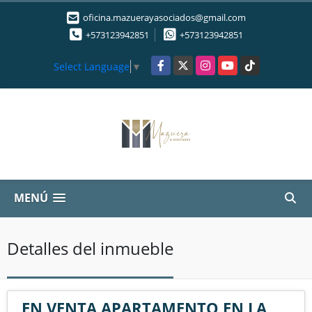
oficina.mazuerayasociados@gmail.com
+573123942851
+573123942851
Facebook
X
Instagram
YouTube
TikTok
Select Language
▼
MENÚ
Detalles del inmueble
EN VENTA APARTAMENTO EN LA